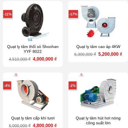
-11%
-17%
Quạt ly tâm thổi sò Shoohan
Quạt ly tâm cao áp 4KW
YYF 8022
Giá
Gi
₫
5,200,000
₫
6,300,000
gốc
hi
Giá
Giá
₫
4,000,000
₫
4,510,000
là:
tại
gốc
hiện
6,300,000 ₫.
là:
là:
tại
5,2
4,510,000 ₫.
là:
4,000,000 ₫.
-4%
-2%
Quạt ly tâm cấp khí tươi
Quạt ly tâm hút hơi nóng
công suất lớn
Giá
Giá
₫
4,800,000
₫
5,000,000