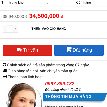
Tình trạng kho
:
Còn hàng
Giá
34,500,000
Giá
38,940,000
₫
₫
gốc
hiện
là:
tại
38,940,000 ₫.
là:
Quạt ly tâm thấp áp inox 5HP số lượng
THÊM VÀO GIỎ HÀNG
34,500,000 ₫.
Tư vấn
Đặt hàng
Chính sách đổi trả sản phẩm trong vòng 07 ngày
Giao hàng tận nơi, vận chuyển toàn quốc
Thanh toán linh hoạt
0967.899.132
Đặt hàng nhanh (24/24)
THÔNG TIN MUA HÀNG