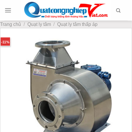
Chuyển
đến
nội
Trang chủ
/
Quạt ly tâm
/
Quạt ly tâm thấp áp
dung
-11%