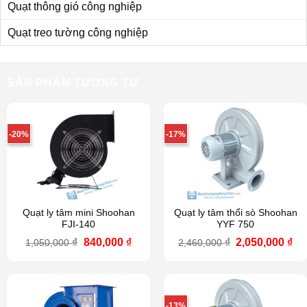
Quạt thông gió công nghiệp
Quạt treo tường công nghiệp
SẢN PHẨM TƯƠNG TỰ
-20%
-17%
Quạt ly tâm mini Shoohan
Quạt ly tâm thổi sò Shoohan
FJI-140
YYF 750
Giá
Giá
Giá
Gi
₫
840,000
₫
₫
2,050,000
₫
1,050,000
2,460,000
gốc
hiện
gốc
hi
là:
tại
là:
tại
1,050,000 ₫.
là:
2,460,000 ₫.
là:
840,000 ₫.
2,0
-13%