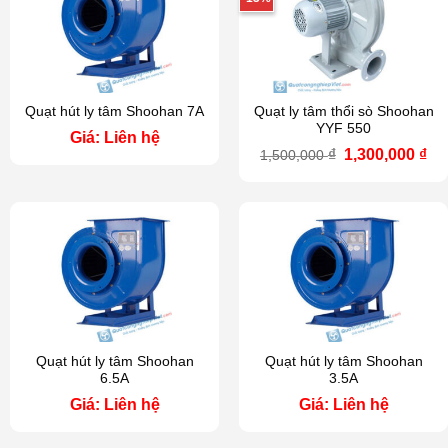
Quạt hút ly tâm Shoohan 7A
Quạt ly tâm thổi sò Shoohan
YYF 550
Giá: Liên hệ
Giá
Gi
₫
1,300,000
₫
1,500,000
gốc
hi
là:
tại
1,500,000 ₫.
là:
1,3
Quạt hút ly tâm Shoohan
Quạt hút ly tâm Shoohan
6.5A
3.5A
Giá: Liên hệ
Giá: Liên hệ