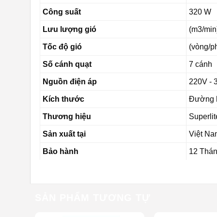
Công suất
320 W
Lưu lượng gió
(m3/min
Tốc độ gió
(vòng/ph
Số cánh quạt
7 cánh
Nguồn điện áp
220V - 
Kích thước
Đường 
Thương hiệu
Superli
Sản xuất tại
Việt Na
Bảo hành
12 Thá
SẢN PHẨM TƯƠNG TỰ