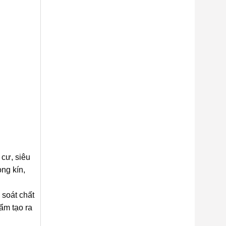
 cư, siêu
ng kín,
 soát chất
ẩm tạo ra