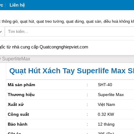
ức
Liên hệ
 thông gió, quạt hút, quat treo tường, quat đứng, quat sàn, điều hoà không k
Tìm
kiếm:
à cung cấp Quatcongnghiepviet.com
tay SuperliteMax
Quạt Hút Xách Tay Superlife Max 
Mã sản phẩm
:
SHT-40
Thương hiệu
:
Superlite Max
Xuất xứ
:
Việt Nam
Công suất
:
0.32 KW
Bảo hành
:
12 tháng
Cột áp
:
295 (Pa)