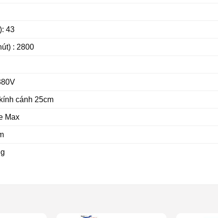
): 43
út) : 2800
380V
kính cánh 25cm
te Max
m
ng