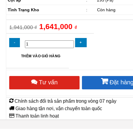
Tình Trạng Kho
:
Còn hàng
Giá
1,641,000
Giá
1,941,000
₫
₫
gốc
hiện
là:
tại
1,941,000 ₫.
là:
1,641,000 ₫.
Quạt
THÊM VÀO GIỎ HÀNG
Hút
Xách
Tay
Superlife
Tư vấn
Đặt hàn
Max
SHT-
25
số
Chính sách đổi trả sản phẩm trong vòng 07 ngày
lượng
Giao hàng tận nơi, vận chuyển toàn quốc
Thanh toán linh hoạt