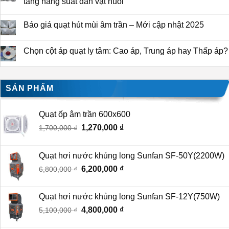
tăng năng suất đàn vật nuôi
Báo giá quạt hút mùi âm trần – Mới cập nhật 2025
Chọn cột áp quạt ly tâm: Cao áp, Trung áp hay Thấp áp?
SẢN PHẨM
Quạt ốp âm trần 600x600
Giá
1,270,000
₫
Giá
1,700,000
₫
gốc
hiện
là:
tại
Quạt hơi nước khủng long Sunfan SF-50Y(2200W)
1,700,000 ₫.
là:
Giá
6,200,000
₫
Giá
6,800,000
₫
1,270,000 ₫.
gốc
hiện
là:
tại
Quạt hơi nước khủng long Sunfan SF-12Y(750W)
6,800,000 ₫.
là:
Giá
4,800,000
₫
Giá
5,100,000
₫
6,200,000 ₫.
gốc
hiện