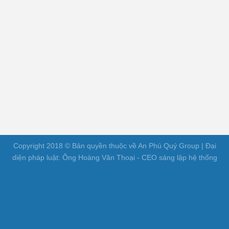
Copyright 2018 © Bản quyền thuộc về An Phú Quý Group | Đại
diện pháp luật: Ông Hoàng Văn Thoại - CEO sáng lập hệ thống