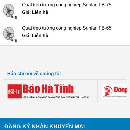
là:
tại
Quạt treo tường công nghiệp Sunfan FB-75
5,100,000 ₫.
là:
Giá: Liên hệ
4,800,000 ₫.
Quạt treo tường công nghiệp Sunfan FB-65
Giá: Liên hệ
Báo chí nói về chúng tôi
ĐĂNG KÝ NHẬN KHUYẾN MẠI