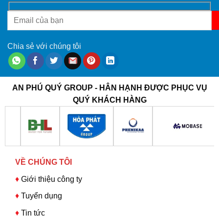
Chia sẻ với chúng tôi
AN PHÚ QUÝ GROUP - HÂN HẠNH ĐƯỢC PHỤC VỤ
QUÝ KHÁCH HÀNG
VỀ CHÚNG TÔI
♦
Giới thiệu công ty
♦
Tuyển dụng
♦
Tin tức