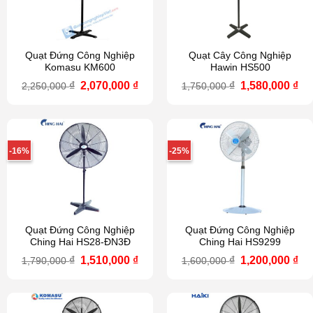
Quạt Đứng Công Nghiệp
Quạt Cây Công Nghiệp
Komasu KM600
Hawin HS500
Giá
Giá
Giá
Gi
₫
2,070,000
₫
₫
1,580,000
₫
2,250,000
1,750,000
gốc
hiện
gốc
hi
là:
tại
là:
tại
2,250,000 ₫.
là:
1,750,000 ₫.
là:
2,070,000 ₫.
1,5
-16%
-25%
Quạt Đứng Công Nghiệp
Quạt Đứng Công Nghiệp
Ching Hai HS28-ĐN3Đ
Ching Hai HS9299
Giá
Giá
Giá
Gi
₫
1,510,000
₫
₫
1,200,000
₫
1,790,000
1,600,000
gốc
hiện
gốc
hi
là:
tại
là:
tại
1,790,000 ₫.
là:
1,600,000 ₫.
là:
1,510,000 ₫.
1,2