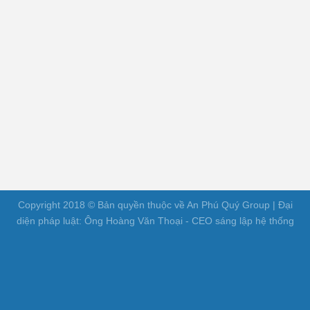
Copyright 2018 © Bản quyền thuộc về An Phú Quý Group | Đại
diện pháp luật: Ông Hoàng Văn Thoại - CEO sáng lập hệ thống