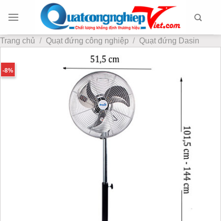
Chuyển
đến
nội
Trang chủ
/
Quạt đứng công nghiệp
/
Quạt đứng Dasin
dung
-8%