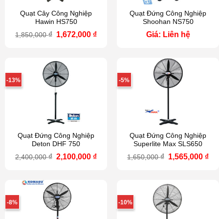
Quạt Cây Công Nghiệp
Quạt Đứng Công Nghiệp
Hawin HS750
Shoohan NS750
Giá
Giá
₫
1,672,000
₫
Giá: Liên hệ
1,850,000
gốc
hiện
là:
tại
1,850,000 ₫.
là:
1,672,000 ₫.
-13%
-5%
Quạt Đứng Công Nghiệp
Quạt Đứng Công Nghiệp
Deton DHF 750
Superlite Max SLS650
Giá
Giá
Giá
Gi
₫
2,100,000
₫
₫
1,565,000
₫
2,400,000
1,650,000
gốc
hiện
gốc
hi
là:
tại
là:
tại
2,400,000 ₫.
là:
1,650,000 ₫.
là:
2,100,000 ₫.
1,5
-8%
-10%