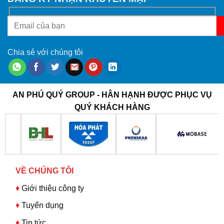
Chia sẻ với chúng tôi
AN PHÚ QUÝ GROUP - HÂN HẠNH ĐƯỢC PHỤC VỤ
QUÝ KHÁCH HÀNG
VỀ CHÚNG TÔI
♦
Giới thiệu công ty
♦
Tuyển dụng
♦
Tin tức