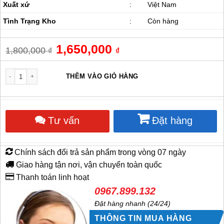
Xuất xứ
:
Việt Nam
Tình Trạng Kho
:
Còn hàng
Giá
1,650,000
Giá
1,800,000
₫
₫
gốc
hiện
là:
tại
1,800,000 ₫.
là:
Quạt đứng công nghiệp Dasin KSM-1845 số lượng
THÊM VÀO GIỎ HÀNG
1,650,000 ₫.
Tư vấn
Đặt hàng
Chính sách đổi trả sản phẩm trong vòng 07 ngày
Giao hàng tận nơi, vận chuyển toàn quốc
Thanh toán linh hoạt
0967.899.132
Đặt hàng nhanh (24/24)
THÔNG TIN MUA HÀNG