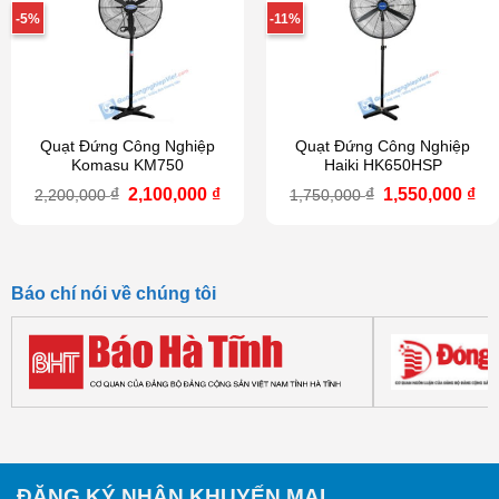
-5%
-11%
Quạt Đứng Công Nghiệp
Quạt Đứng Công Nghiệp
Komasu KM750
Haiki HK650HSP
Giá
Giá
Giá
Gi
₫
2,100,000
₫
₫
1,550,000
₫
2,200,000
1,750,000
gốc
hiện
gốc
hi
là:
tại
là:
tại
2,200,000 ₫.
là:
1,750,000 ₫.
là:
2,100,000 ₫.
1,5
Báo chí nói về chúng tôi
ĐĂNG KÝ NHẬN KHUYẾN MẠI