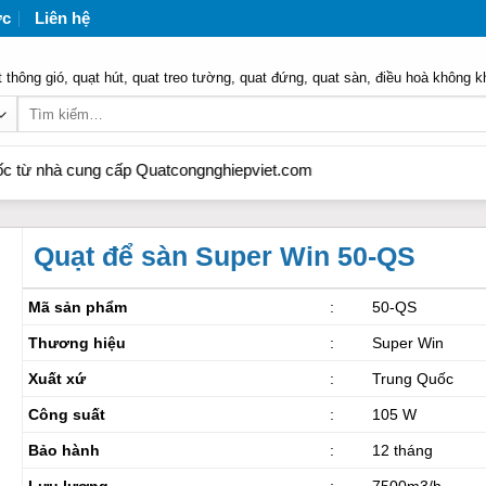
ức
Liên hệ
 thông gió, quạt hút, quat treo tường, quat đứng, quat sàn, điều hoà không k
Tìm
kiếm:
 cung cấp Quatcongnghiepviet.com
Quạt để sàn Super Win 50-QS
Mã sản phẩm
:
50-QS
Thương hiệu
:
Super Win
Xuất xứ
:
Trung Quốc
Công suất
:
105 W
Bảo hành
:
12 tháng
Lưu lượng
:
7500m3/h