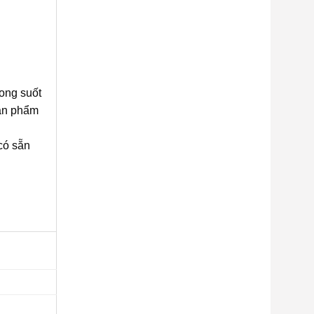
rong suốt
sản phẩm
có sẵn