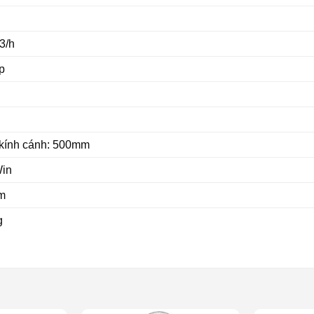
3/h
p
kính cánh: 500mm
Win
m
g