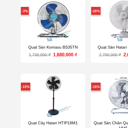
-3%
-26%
Quạt Sàn Komasu BS35TN
Quạt Sàn Hatar
Giá
Giá
Gi
₫
1,680,000
₫
₫
2
1,730,000
2,700,000
gốc
hiện
g
là:
tại
là
1,730,000 ₫.
là:
2,
1,680,000 ₫.
-10%
-16%
Quạt Cây Hatari HTIP18M1
Quạt Sàn Chân Qu
1845