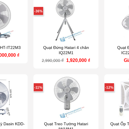
-36%
i HT-IT22M3
Quạt Đứng Hatari 4 chân
Quạt 
IQ22M1
IC2
á
Giá
,000,000
₫
ốc
hiện
Giá
Giá
₫
1,920,000
₫
Gi
2,990,000
:
tại
gốc
hiện
700,000 ₫.
là:
là:
tại
2,000,000 ₫.
2,990,000 ₫.
là:
1,920,000 ₫.
-11%
-12%
ỳ Dasin KDD-
Quạt Treo Tường Hatari
Quạt Ốp
IW18M1