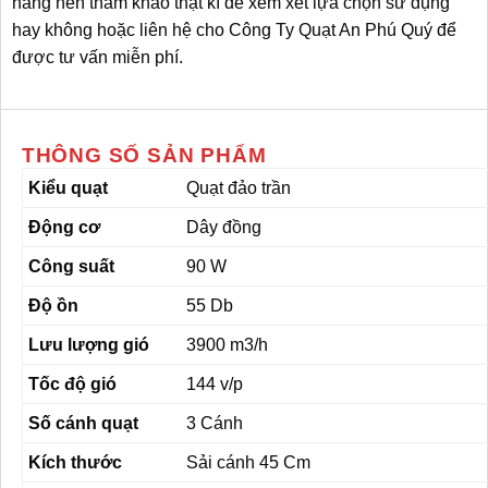
hàng nên tham khảo thật kĩ để xem xét lựa chọn sử dụng
hay không hoặc liên hệ cho Công Ty Quạt An Phú Quý để
được tư vấn miễn phí.
THÔNG SỐ SẢN PHẨM
Kiểu quạt
Quạt đảo trần
Động cơ
Dây đồng
Công suất
90 W
Độ ồn
55 Db
Lưu lượng gió
3900 m3/h
Tốc độ gió
144 v/p
Số cánh quạt
3 Cánh
Kích thước
Sải cánh 45 Cm