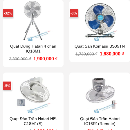
-32%
-3%
Quạt Đứng Hatari 4 chân
Quạt Sàn Komasu BS35TN
IQ18M1
Giá
Gi
₫
1,680,000
₫
1,730,000
gốc
hi
Giá
Giá
₫
1,900,000
₫
2,800,000
là:
tại
gốc
hiện
1,730,000 ₫.
là:
là:
tại
1,6
2,800,000 ₫.
là:
1,900,000 ₫.
-5%
Quạt Đảo Trần Hatari HE-
Quạt Đảo Trần Hatari
C18M1(S)
IC16R1(Remote)