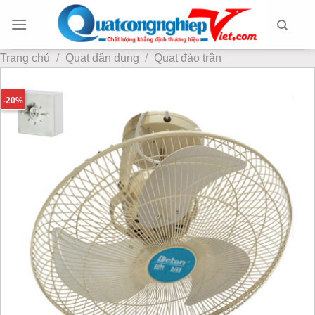
Chuyển
đến
nội
Trang chủ
/
Quạt dân dụng
/
Quạt đảo trần
dung
-20%