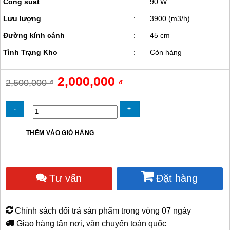
Công suất
:
90 W
Lưu lượng
:
3900 (m3/h)
Đường kính cánh
:
45 cm
Tình Trạng Kho
:
Còn hàng
Giá
2,000,000
Giá
2,500,000
₫
₫
gốc
hiện
là:
tại
2,500,000 ₫.
là:
2,000,000 ₫.
Quạt
THÊM VÀO GIỎ HÀNG
đảo
trần
Deton
XDF-
Tư vấn
Đặt hàng
45
số
lượng
Chính sách đổi trả sản phẩm trong vòng 07 ngày
Giao hàng tận nơi, vận chuyển toàn quốc