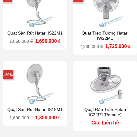
Quạt Sàn Rút Hatari IS22M1
Quạt Treo Tường Hatari
IW22M1
Giá
Giá
₫
1,690,000
₫
1,850,000
gốc
hiện
Giá
Gi
₫
1,725,000
₫
2,200,000
là:
tại
gốc
hi
1,850,000 ₫.
là:
là:
tại
1,690,000 ₫.
2,200,000 ₫.
là:
1,7
-20%
Quạt Sàn Rút Hatari IS18M1
Quạt Đảo Trần Hatari
IC22R1(Remote)
Giá
Giá
₫
1,350,000
₫
1,690,000
gốc
hiện
Giá: Liên hệ
là:
tại
1,690,000 ₫.
là:
1,350,000 ₫.