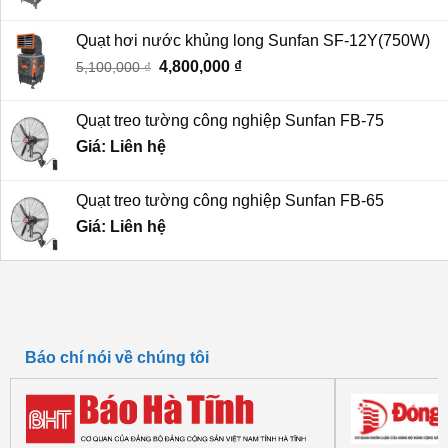
gốc
hiện
là:
tại
Quạt hơi nước khủng long Sunfan SF-12Y(750W)
6,800,000 ₫.
là:
Giá
4,800,000
₫
Giá
5,100,000
₫
6,200,000 ₫.
gốc
hiện
là:
tại
Quạt treo tường công nghiệp Sunfan FB-75
5,100,000 ₫.
là:
Giá: Liên hệ
4,800,000 ₫.
Quạt treo tường công nghiệp Sunfan FB-65
Giá: Liên hệ
Báo chí nói về chúng tôi