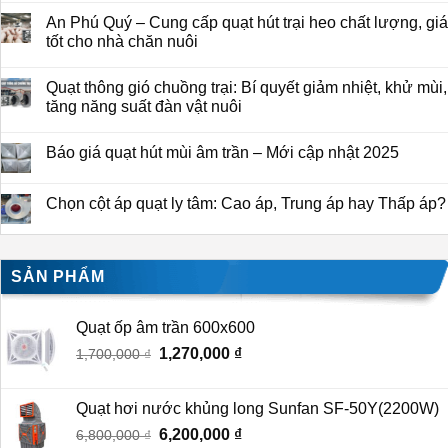
An Phú Quý – Cung cấp quạt hút trại heo chất lượng, giá
tốt cho nhà chăn nuôi
Quạt thông gió chuồng trại: Bí quyết giảm nhiệt, khử mùi,
tăng năng suất đàn vật nuôi
Báo giá quạt hút mùi âm trần – Mới cập nhật 2025
Chọn cột áp quạt ly tâm: Cao áp, Trung áp hay Thấp áp?
SẢN PHẨM
Quạt ốp âm trần 600x600
Giá
1,270,000
₫
Giá
1,700,000
₫
gốc
hiện
là:
tại
Quạt hơi nước khủng long Sunfan SF-50Y(2200W)
1,700,000 ₫.
là:
Giá
6,200,000
₫
Giá
6,800,000
₫
1,270,000 ₫.