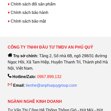
♦
Chính sách đổi sản phẩm
♦
Chính sách bảo hành
♦
Chính sách bảo mật
CÔNG TY TNHH ĐẦU TƯ TMDV AN PHÚ QUÝ
Trụ sở chính:
Tầng 2, Số nhà 6B, ngõ 298/31 đường
Ngọc Hồi, Xã Tam Hiệp, Huyện Thanh Trì, Thành phố Hà
Nội, Việt Nam.
Hotline/Zalo:
0967.899.132
Email:
lienhe@anphuquygroup.com
NGÀNH NGHỀ KINH DOANH
Tư Vấn Thi Công Hệ Thống Thông Gió - Hút Mùi - Hút