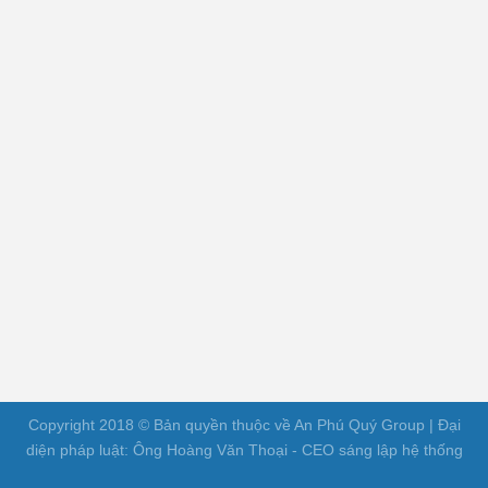
Copyright 2018 © Bản quyền thuộc về An Phú Quý Group | Đại
diện pháp luật: Ông Hoàng Văn Thoại - CEO sáng lập hệ thống