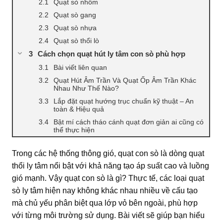
Quạt sò nhôm
Quạt sò gang
Quạt sò nhựa
Quạt sò thổi lò
Cách chọn quạt hút ly tâm con sò phù hợp
Bài viết liên quan
Quạt Hút Âm Trần Và Quạt Ốp Âm Trần Khác
Nhau Như Thế Nào?
Lắp đặt quạt hướng trục chuẩn kỹ thuật – An
toàn & Hiệu quả
Bật mí cách tháo cánh quạt đơn giản ai cũng có
thể thực hiện
Trong các hệ thống thông gió, quạt con sò là dòng quạt
thổi ly tâm nổi bật với khả năng tạo áp suất cao và luồng
gió mạnh. Vậy quạt con sò là gì? Thực tế, các loại quạt
sò ly tâm hiện nay không khác nhau nhiều về cấu tạo
mà chủ yếu phân biệt qua lớp vỏ bên ngoài, phù hợp
với từng môi trường sử dụng. Bài viết sẽ giúp bạn hiểu