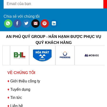
Chia sẻ với chúng tôi
AN PHÚ QUÝ GROUP - HÂN HẠNH ĐƯỢC PHỤC VỤ
QUÝ KHÁCH HÀNG
VỀ CHÚNG TÔI
♦
Giới thiệu công ty
♦
Tuyển dụng
♦
Tin tức
♦
Liên hệ