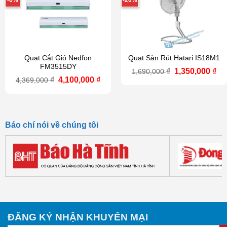
-6%
-20%
Quạt Cắt Gió Nedfon
Quạt Sàn Rút Hatari IS18M1
FM3515DY
Giá
Gi
₫
1,350,000
₫
1,690,000
gốc
hi
Giá
Giá
₫
4,100,000
₫
4,369,000
là:
tại
gốc
hiện
1,690,000 ₫.
là:
là:
tại
1,3
4,369,000 ₫.
là:
4,100,000 ₫.
Báo chí nói về chúng tôi
ĐĂNG KÝ NHẬN KHUYẾN MẠI