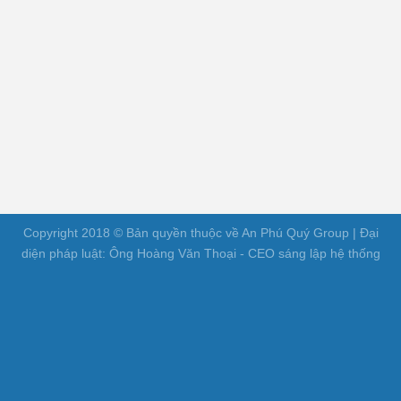
Copyright 2018 © Bản quyền thuộc về An Phú Quý Group | Đại
diện pháp luật: Ông Hoàng Văn Thoại - CEO sáng lập hệ thống