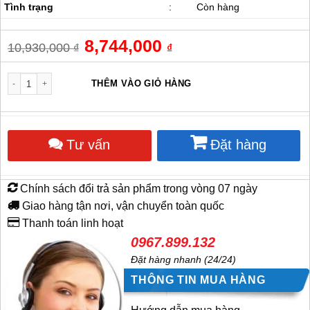
Tình trạng
:
Còn hàng
Giá
8,744,000
Giá
10,930,000
₫
₫
gốc
hiện
là:
tại
10,930,000 ₫.
là:
Quạt cắt gió Nanyoo FM-6009GY số lượng
THÊM VÀO GIỎ HÀNG
8,744,000 ₫.
Tư vấn
Đặt hàng
Chính sách đổi trả sản phẩm trong vòng 07 ngày
Giao hàng tận nơi, vận chuyển toàn quốc
Thanh toán linh hoạt
0967.899.132
Đặt hàng nhanh (24/24)
THÔNG TIN MUA HÀNG