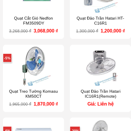
Quạt Cắt Gió Nedfon
Quạt Đảo Trần Hatari HT-
FM3509DY
C16R1
Giá
Giá
Giá
Gi
₫
3,068,000
₫
₫
1,200,000
₫
3,268,000
1,300,000
gốc
hiện
gốc
hi
là:
tại
là:
tại
3,268,000 ₫.
là:
1,300,000 ₫.
là:
3,068,000 ₫.
1,2
-5%
Quạt Treo Tường Komasu
Quạt Đảo Trần Hatari
KM50CT
IC16R1(Remote)
Giá
Giá
₫
1,870,000
₫
Giá: Liên hệ
1,965,000
gốc
hiện
là:
tại
1,965,000 ₫.
là:
1,870,000 ₫.