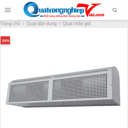
Chuyển
đến
nội
Trang chủ
/
Quạt dân dụng
/
Quạt chắn gió
dung
-20%