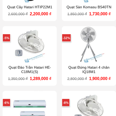
Quạt Cây Hatari HTIP22M1
Quạt Sàn Komasu BS40TN
Giá
Giá
Giá
Gi
₫
2,200,000
₫
₫
1,730,000
₫
2,600,000
1,850,000
gốc
hiện
gốc
hi
là:
tại
là:
tại
2,600,000 ₫.
là:
1,850,000 ₫.
là:
2,200,000 ₫.
1,7
-5%
-32%
Quạt Đảo Trần Hatari HE-
Quạt Đứng Hatari 4 chân
C18M1(S)
IQ18M1
Giá
Giá
Giá
Gi
₫
1,289,000
₫
₫
1,900,000
₫
1,350,000
2,800,000
gốc
hiện
gốc
hi
là:
tại
là:
tại
1,350,000 ₫.
là:
2,800,000 ₫.
là:
1,289,000 ₫.
1,9
-6%
-8%