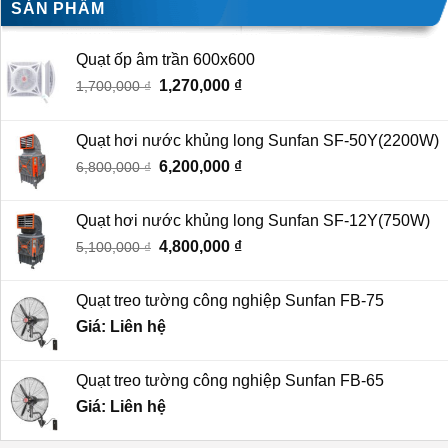
SẢN PHẨM
Quạt ốp âm trần 600x600
Giá
1,270,000
₫
Giá
1,700,000
₫
gốc
hiện
là:
tại
Quạt hơi nước khủng long Sunfan SF-50Y(2200W)
1,700,000 ₫.
là:
Giá
6,200,000
₫
Giá
6,800,000
₫
1,270,000 ₫.
gốc
hiện
là:
tại
Quạt hơi nước khủng long Sunfan SF-12Y(750W)
6,800,000 ₫.
là:
Giá
4,800,000
₫
Giá
5,100,000
₫
6,200,000 ₫.
gốc
hiện
là:
tại
Quạt treo tường công nghiệp Sunfan FB-75
5,100,000 ₫.
là:
Giá: Liên hệ
4,800,000 ₫.
Quạt treo tường công nghiệp Sunfan FB-65
Giá: Liên hệ