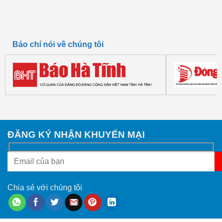
Báo chí nói về chúng tôi
ĐĂNG KÝ NHẬN KHUYẾN MẠI
Chia sẻ với chúng tôi