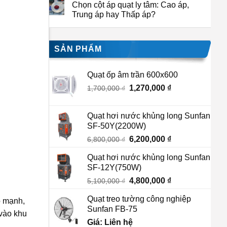
Chọn cột áp quạt ly tâm: Cao áp,
Trung áp hay Thấp áp?
SẢN PHẨM
Quạt ốp âm trần 600x600
Giá
1,270,000
₫
Giá
1,700,000
₫
gốc
hiện
là:
tại
Quạt hơi nước khủng long Sunfan
1,700,000 ₫.
là:
SF-50Y(2200W)
1,270,000 ₫.
Giá
6,200,000
₫
Giá
6,800,000
₫
gốc
hiện
Quạt hơi nước khủng long Sunfan
là:
tại
SF-12Y(750W)
6,800,000 ₫.
là:
Giá
4,800,000
₫
Giá
5,100,000
₫
6,200,000 ₫.
gốc
hiện
Quạt treo tường công nghiệp
ó mạnh,
là:
tại
Sunfan FB-75
5,100,000 ₫.
là:
 vào khu
Giá: Liên hệ
4,800,000 ₫.