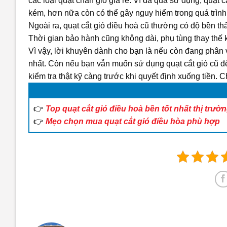
các loại
quạt chắn gió giá rẻ
. Vì đã qua sử dụng, quạt c
kém, hơn nữa còn có thể gây nguy hiểm trong quá trình
Ngoài ra,
quạt cắt gió điều hoà cũ
thường có độ bền thấ
Thời gian bảo hành cũng không dài, phụ tùng thay thế 
Vì vậy, lời khuyên dành cho bạn là nếu còn đang phân 
nhất. Còn nếu bạn vẫn muốn sử dụng quạt cắt gió cũ để
kiểm tra thật kỹ càng trước khi quyết định xuống tiền.
👉
Top quạt cắt gió điều hoà bền tốt nhất thị trườ
👉
Mẹo chọn mua quạt cắt gió điều hòa phù hợp