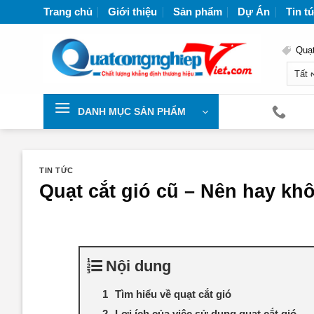
Chuyển
Trang chủ
Giới thiệu
Sản phẩm
Dự Án
Tin t
đến
nội
Quạt
dung
N
DANH MỤC SẢN PHẨM
TIN TỨC
Quạt cắt gió cũ – Nên hay k
Nội dung
Tìm hiểu về quạt cắt gió
Lợi ích của việc sử dụng quạt cắt gió