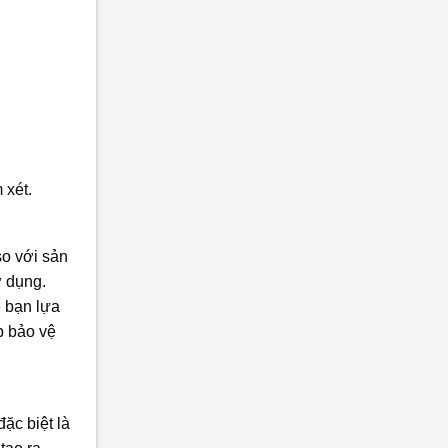
 xét.
so với sản
ử dụng.
ể bạn lựa
p bảo vệ
ặc biệt là