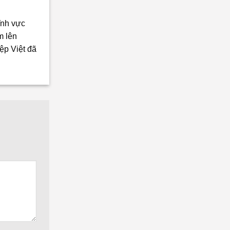
ĩnh vực
m lên
ệp Việt đã