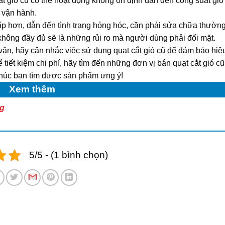
ắt gió cũ có thể hoạt động không ổn định dẫn đến công suất gió 
 vận hành.
p hơn, dẫn đến tình trạng hỏng hóc, cần phải sửa chữa thườn
không đầy đủ sẽ là những rủi ro mà người dùng phải đối mặt.
vân, hãy cân nhắc việc sử dụng quạt cắt gió cũ để đảm bảo hiệu
 tiết kiệm chi phí, hãy tìm đến những đơn vị
bán quạt cắt gió cũ
 Chúc bạn tìm được sản phẩm ưng ý!
Xem thêm
ng
5/5 - (1 bình chọn)