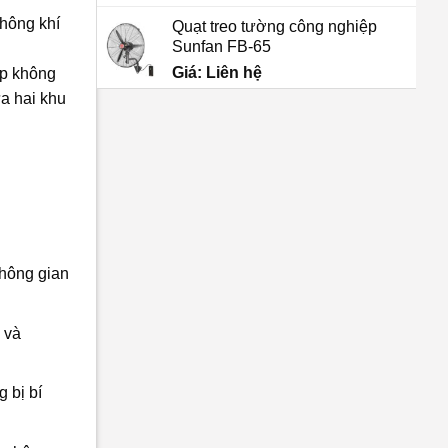
không khí
Quạt treo tường công nghiệp
Sunfan FB-65
Giá: Liên hệ
ớp không
ữa hai khu
không gian
 và
 bị bí