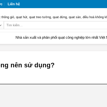
ức
Liên hệ
 thông gió, quạt hút, quat treo tường, quat đứng, quat sàn, điều hoà không k
Tìm
kiếm:
hà sản xuất và phân phối quạt công nghiệp lớn nhất Việt Nam | Liê
hông nên sử dụng?