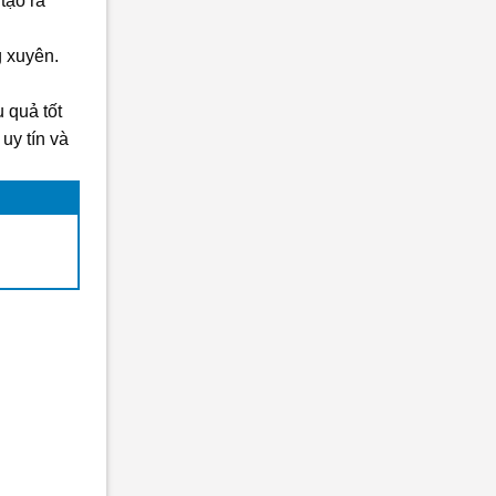
tạo ra
g xuyên.
 quả tốt
uy tín và