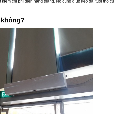
t kiệm chi phí điện hàng tháng. Nó cũng giúp kéo dài tuổi thọ c
ũ không?