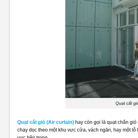
Quạt cắt gi
Quạt cắt gió (Air curtain)
hay còn gọi là
quạt chắn gió
chạy dọc theo một khu vực cửa, vách ngăn, hay một lỗ
vực bên trong.