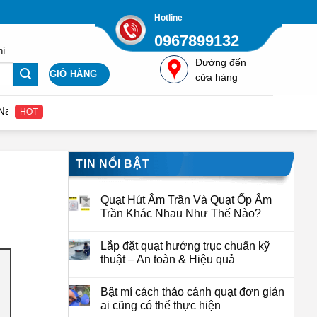
Hotline
0967899132
hí
Đường đến
GIỎ HÀNG
cửa hàng
n hệ để nhận được giá gốc từ nhà cung cấp Quatcongnghiepviet.com
HOT
TIN NỔI BẬT
Quạt Hút Âm Trần Và Quạt Ốp Âm
Trần Khác Nhau Như Thế Nào?
Lắp đặt quạt hướng trục chuẩn kỹ
thuật – An toàn & Hiệu quả
Bật mí cách tháo cánh quạt đơn giản
ai cũng có thể thực hiện