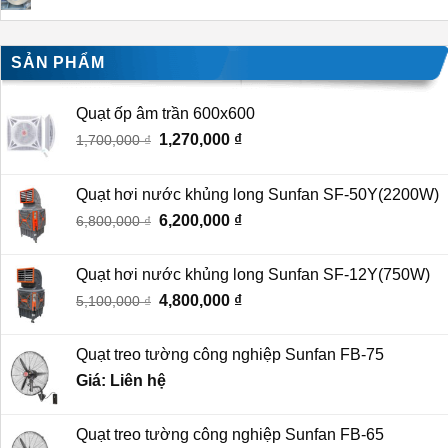
SẢN PHẨM
Quạt ốp âm trần 600x600
Giá
Giá
1,270,000
₫
1,700,000
₫
gốc
hiện
là:
tại
Quạt hơi nước khủng long Sunfan SF-50Y(2200W)
1,700,000 ₫.
là:
Giá
Giá
6,200,000
₫
6,800,000
₫
1,270,000 ₫.
gốc
hiện
là:
tại
Quạt hơi nước khủng long Sunfan SF-12Y(750W)
6,800,000 ₫.
là:
Giá
Giá
4,800,000
₫
5,100,000
₫
6,200,000 ₫.
gốc
hiện
là:
tại
Quạt treo tường công nghiệp Sunfan FB-75
5,100,000 ₫.
là:
Giá: Liên hệ
4,800,000 ₫.
Quạt treo tường công nghiệp Sunfan FB-65