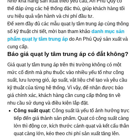
Nhờ khả năng sản xuất theo yêu cầu, An Phú Quý có
thể đáp ứng các hệ thống đặc thù, giúp khách hàng tối
ưu hiệu quả vận hành và chi phí đầu tư.
Để xem đầy đủ các mẫu quạt ly tâm trung áp cùng thông
số kỹ thuật chi tiết, mời bạn tham khảo
danh mục sản
phẩm quạt ly tâm trung áp
do An Phú Quý sản xuất và
cung cấp.
Báo giá quạt ly tâm trung áp có đắt không?
Giá quạt ly tâm trung áp trên thị trường không có một
mức cố định mà phụ thuộc vào nhiều yếu tố như công
suất, lưu lượng gió, áp suất, vật liệu chế tạo và yêu cầu
kỹ thuật của từng hệ thống. Vì vậy, để nhận được báo
giá chính xác, khách hàng cần cung cấp thông tin về
nhu cầu sử dụng và điều kiện lắp đặt.
Công suất quạt
: Công suất là yếu tố ảnh hưởng trực
tiếp đến giá thành sản phẩm. Quạt có công suất càng
lớn thì động cơ, kích thước cánh quạt và kết cấu thân
quạt càng lớn, kéo theo chi phí sản xuất tăng lên.