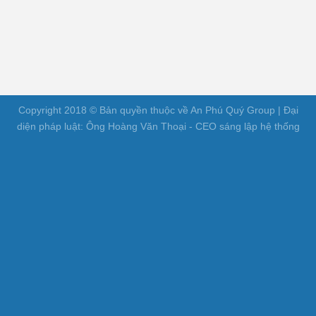
Copyright 2018 © Bản quyền thuộc về An Phú Quý Group | Đại
diện pháp luật: Ông Hoàng Văn Thoại - CEO sáng lập hệ thống