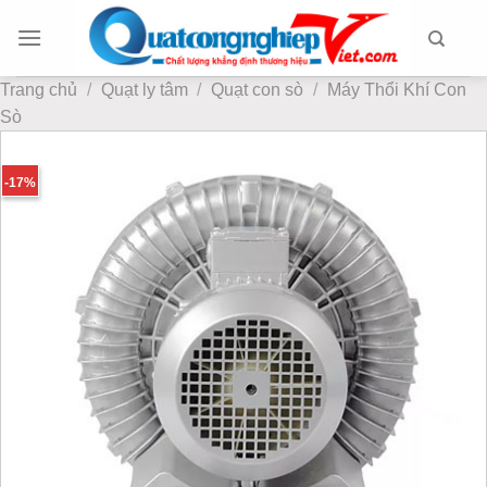
Chuyển
đến
nội
Trang chủ
/
Quạt ly tâm
/
Quạt con sò
/
Máy Thổi Khí Con
dung
Sò
-17%