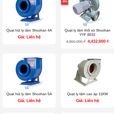
-9%
Quạt hút ly tâm Shoohan 4A
Quạt ly tâm thổi sò Shoohan
YYF 8032
Giá: Liên hệ
Giá
Gi
₫
4,432,000
₫
4,850,000
gốc
hi
là:
tại
4,850,000 ₫.
là:
4,4
Quạt hút ly tâm Shoohan 5A
Quạt ly tâm cao áp 11KW
Giá: Liên hệ
Giá: Liên hệ