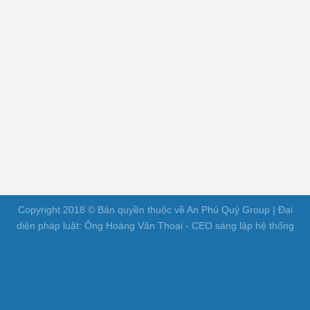
Copyright 2018 © Bản quyền thuộc về An Phú Quý Group | Đại
diện pháp luật: Ông Hoàng Văn Thoại - CEO sáng lập hệ thống