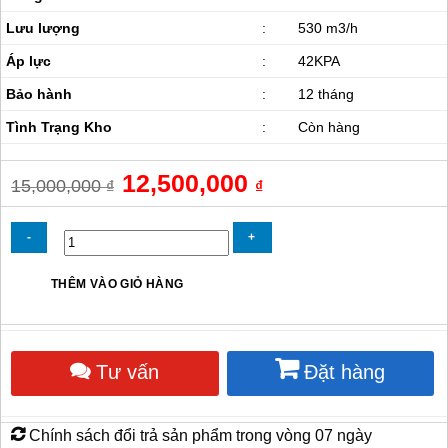
Lưu lượng
:
530 m3/h
Áp lực
:
42KPA
Bảo hành
:
12 tháng
Tình Trạng Kho
:
Còn hàng
Giá
12,500,000
Giá
15,000,000
₫
₫
gốc
hiện
là:
tại
15,000,000 ₫.
là:
12,500,000 ₫.
Máy
THÊM VÀO GIỎ HÀNG
thổi
khí
con
sò
Tư vấn
Đặt hàng
GB-
5500S
số
lượng
Chính sách đổi trả sản phẩm trong vòng 07 ngày