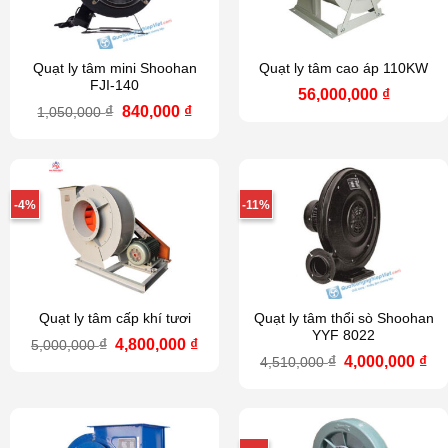
Quạt ly tâm mini Shoohan
Quạt ly tâm cao áp 110KW
FJI-140
56,000,000
₫
Giá
Giá
₫
840,000
₫
1,050,000
gốc
hiện
là:
tại
1,050,000 ₫.
là:
840,000 ₫.
-4%
-11%
Quạt ly tâm cấp khí tươi
Quạt ly tâm thổi sò Shoohan
YYF 8022
Giá
Giá
₫
4,800,000
₫
5,000,000
gốc
hiện
Giá
Gi
₫
4,000,000
₫
4,510,000
là:
tại
gốc
hi
5,000,000 ₫.
là:
là:
tại
4,800,000 ₫.
4,510,000 ₫.
là:
4,0