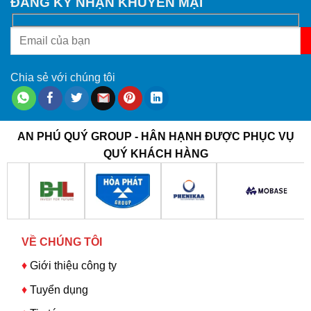
ĐĂNG KÝ NHẬN KHUYẾN MẠI
Chia sẻ với chúng tôi
AN PHÚ QUÝ GROUP - HÂN HẠNH ĐƯỢC PHỤC VỤ
QUÝ KHÁCH HÀNG
VỀ CHÚNG TÔI
♦
Giới thiệu công ty
♦
Tuyển dụng