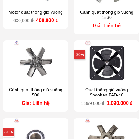
Motor quạt thông gió vuông
Cánh quạt thông gió vuông
1530
Giá
Giá
₫
400,000
₫
600,000
gốc
hiện
Giá: Liên hệ
là:
tại
600,000 ₫.
là:
400,000 ₫.
-20%
Cánh quạt thông gió vuông
Quạt thông gió vuông
500
Shoohan FAD-40
Giá
Gi
Giá: Liên hệ
₫
1,090,000
₫
1,369,000
gốc
hi
là:
tại
1,369,000 ₫.
là:
1,0
-20%