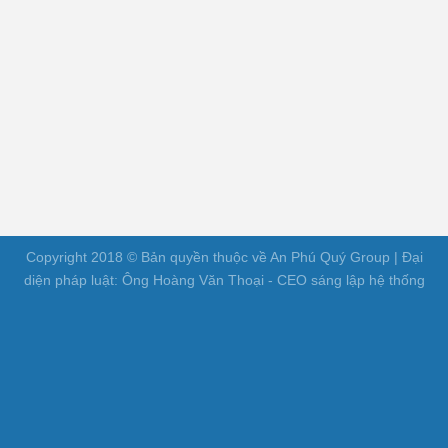
Copyright 2018 © Bản quyền thuộc về An Phú Quý Group | Đại
diện pháp luật: Ông Hoàng Văn Thoại - CEO sáng lập hệ thống