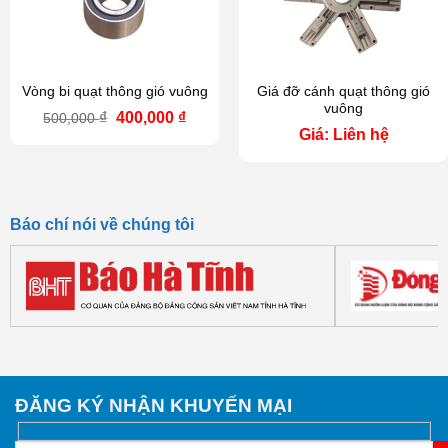
Vòng bi quạt thông gió vuông
Giá đỡ cánh quạt thông gió
vuông
Giá
Giá
₫
400,000
₫
500,000
gốc
hiện
Giá: Liên hệ
là:
tại
500,000 ₫.
là:
400,000 ₫.
Báo chí nói về chúng tôi
ĐĂNG KÝ NHẬN KHUYẾN MẠI