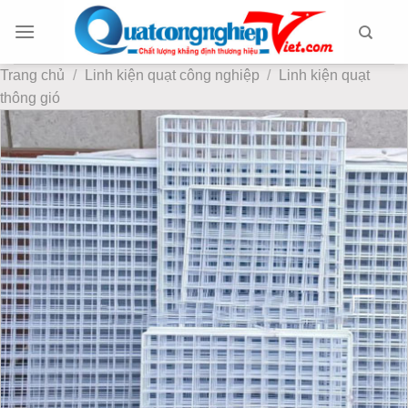
Chuyển
đến
nội
Trang chủ
/
Linh kiện quạt công nghiệp
/
Linh kiện quạt
dung
thông gió