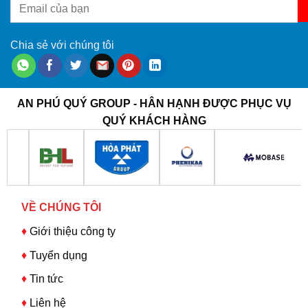
Chia sẻ với chúng tôi
AN PHÚ QUÝ GROUP - HÂN HẠNH ĐƯỢC PHỤC VỤ
QUÝ KHÁCH HÀNG
VỀ CHÚNG TÔI
♦
Giới thiệu công ty
♦
Tuyển dụng
♦
Tin tức
♦
Liên hệ