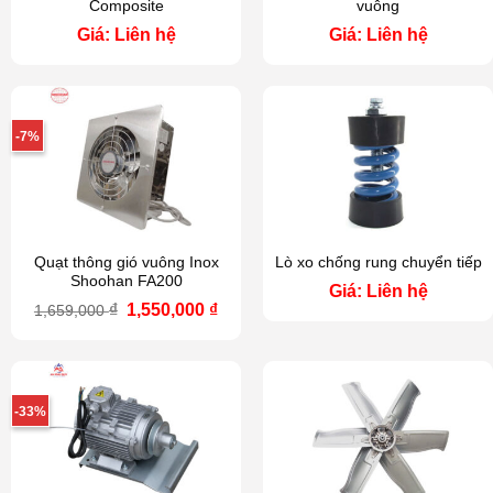
Composite
vuông
Giá: Liên hệ
Giá: Liên hệ
-7%
Quạt thông gió vuông Inox
Lò xo chống rung chuyển tiếp
Shoohan FA200
Giá: Liên hệ
Giá
Giá
₫
1,550,000
₫
1,659,000
gốc
hiện
là:
tại
1,659,000 ₫.
là:
1,550,000 ₫.
-33%