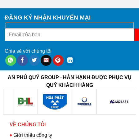
ĐĂNG KÝ NHẬN KHUYẾN MẠI
Chia sẻ với chúng tôi
AN PHÚ QUÝ GROUP - HÂN HẠNH ĐƯỢC PHỤC VỤ
QUÝ KHÁCH HÀNG
VỀ CHÚNG TÔI
♦
Giới thiệu công ty