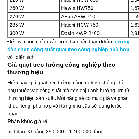
260 W
Hawin HW750
1,6
270 W
AFan AFW-750
1,5
285 W
Haichi HCW 750
1,6
300 W
Dasin KWP-2460
2,9
Để lựa chọn chính xác hơn, bạn nên tham khảo
hướng
dẫn chọn công suất quạt treo công nghiệp phù hợp
với diện tích.
Giá quạt treo tường công nghiệp theo
thương hiệu
Hiện nay, giá quạt treo tường công nghiệp không chỉ
phụ thuộc vào công suất mà còn chịu ảnh hưởng lớn từ
thương hiệu sản xuất. Mỗi hãng sẽ có mức giá và phân
khúc riêng, phù hợp với từng nhu cầu sử dụng khác
nhau.
Phân khúc giá rẻ
Lifan: Khoảng 850.000 – 1.400.000 đồng