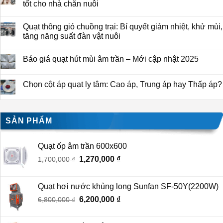
tốt cho nhà chăn nuôi
Quạt thông gió chuồng trại: Bí quyết giảm nhiệt, khử mùi,
tăng năng suất đàn vật nuôi
Báo giá quạt hút mùi âm trần – Mới cập nhật 2025
Chọn cột áp quạt ly tâm: Cao áp, Trung áp hay Thấp áp?
SẢN PHẨM
Quạt ốp âm trần 600x600
Giá
Giá
1,270,000
₫
1,700,000
₫
gốc
hiện
là:
tại
Quạt hơi nước khủng long Sunfan SF-50Y(2200W)
1,700,000 ₫.
là:
Giá
Giá
6,200,000
₫
6,800,000
₫
1,270,000 ₫.
gốc
hiện
là:
tại