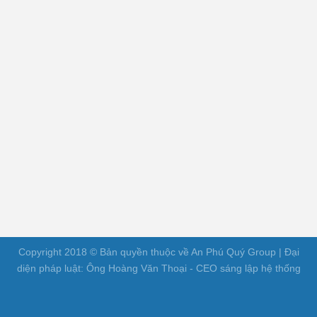
Copyright 2018 © Bản quyền thuộc về An Phú Quý Group | Đại
diện pháp luật: Ông Hoàng Văn Thoại - CEO sáng lập hệ thống