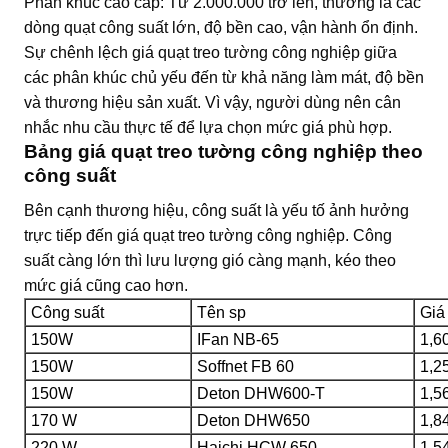
Phân khúc cao cấp: Từ 2.000.000 trở lên, thường là các
dòng quạt công suất lớn, độ bền cao, vận hành ổn định.
Sự chênh lệch giá quạt treo tường công nghiệp giữa
các phân khúc chủ yếu đến từ khả năng làm mát, độ bền
và thương hiệu sản xuất. Vì vậy, người dùng nên cân
nhắc nhu cầu thực tế để lựa chọn mức giá phù hợp.
Bảng giá quạt treo tường công nghiệp theo
công suất
Bên cạnh thương hiệu, công suất là yếu tố ảnh hưởng
trực tiếp đến giá quạt treo tường công nghiệp. Công
suất càng lớn thì lưu lượng gió càng mạnh, kéo theo
mức giá cũng cao hơn.
Công suất
Tên sp
Giá
150W
IFan NB-65
1,6
150W
Soffnet FB 60
1,2
150W
Deton DHW600-T
1,5
170 W
Deton DHW650
1,8
220 W
Haichi HCW 650
1,5