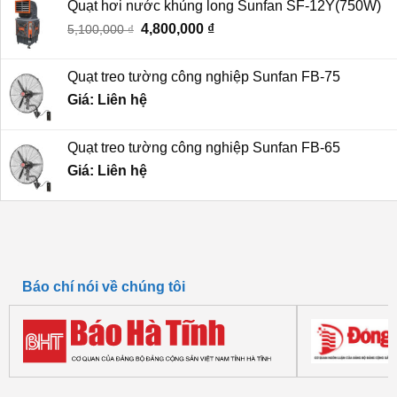
Quạt hơi nước khủng long Sunfan SF-12Y(750W)
6,800,000 ₫.
là:
Giá
Giá
4,800,000
₫
5,100,000
₫
6,200,000 ₫.
gốc
hiện
là:
tại
Quạt treo tường công nghiệp Sunfan FB-75
5,100,000 ₫.
là:
Giá: Liên hệ
4,800,000 ₫.
Quạt treo tường công nghiệp Sunfan FB-65
Giá: Liên hệ
Báo chí nói về chúng tôi