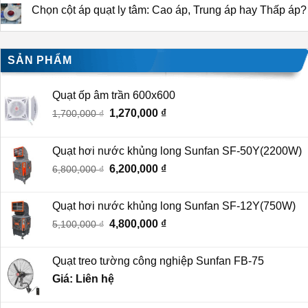
Chọn cột áp quạt ly tâm: Cao áp, Trung áp hay Thấp áp?
SẢN PHẨM
Quạt ốp âm trần 600x600
Giá
Giá
1,270,000
₫
1,700,000
₫
gốc
hiện
là:
tại
Quạt hơi nước khủng long Sunfan SF-50Y(2200W)
1,700,000 ₫.
là:
Giá
Giá
6,200,000
₫
6,800,000
₫
1,270,000 ₫.
gốc
hiện
là:
tại
Quạt hơi nước khủng long Sunfan SF-12Y(750W)
6,800,000 ₫.
là:
Giá
Giá
4,800,000
₫
5,100,000
₫
6,200,000 ₫.
gốc
hiện
là:
tại
Quạt treo tường công nghiệp Sunfan FB-75
5,100,000 ₫.
là:
Giá: Liên hệ
4,800,000 ₫.