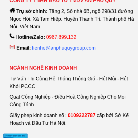
CÔNG TY TNHH ĐẦU TƯ TMDV AN PHÚ QUÝ
Trụ sở chính:
Tầng 2, Số nhà 6B, ngõ 298/31 đường
Ngọc Hồi, Xã Tam Hiệp, Huyện Thanh Trì, Thành phố Hà
Nội, Việt Nam.
Hotline/Zalo:
0967.899.132
Email:
lienhe@anphuquygroup.com
NGÀNH NGHỀ KINH DOANH
Tư Vấn Thi Công Hệ Thống Thông Gió - Hút Mùi - Hút
Khói PCCC.
Quạt Công Nghiệp - Điều Hoà Công Nghiệp Cho Mọi
Công Trình.
Giấy phép kinh doanh số :
0109222787
cấp bởi Sở Kế
Hoạch và Đầu Tư Hà Nội.