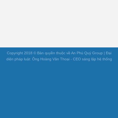
Copyright 2018 © Bản quyền thuộc về An Phú Quý Group | Đại
diện pháp luật: Ông Hoàng Văn Thoại - CEO sáng lập hệ thống