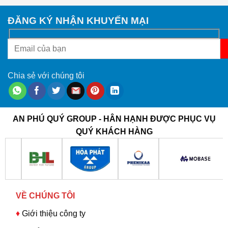
ĐĂNG KÝ NHẬN KHUYẾN MẠI
Chia sẻ với chúng tôi
AN PHÚ QUÝ GROUP - HÂN HẠNH ĐƯỢC PHỤC VỤ
QUÝ KHÁCH HÀNG
VỀ CHÚNG TÔI
♦
Giới thiệu công ty