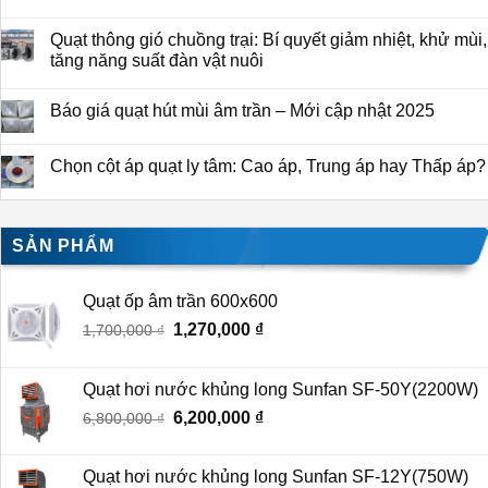
Quạt thông gió chuồng trại: Bí quyết giảm nhiệt, khử mùi,
tăng năng suất đàn vật nuôi
Báo giá quạt hút mùi âm trần – Mới cập nhật 2025
Chọn cột áp quạt ly tâm: Cao áp, Trung áp hay Thấp áp?
SẢN PHẨM
Quạt ốp âm trần 600x600
Giá
1,270,000
₫
Giá
1,700,000
₫
gốc
hiện
là:
tại
Quạt hơi nước khủng long Sunfan SF-50Y(2200W)
1,700,000 ₫.
là:
Giá
6,200,000
₫
Giá
6,800,000
₫
1,270,000 ₫.
gốc
hiện
là:
tại
Quạt hơi nước khủng long Sunfan SF-12Y(750W)
6,800,000 ₫.
là: