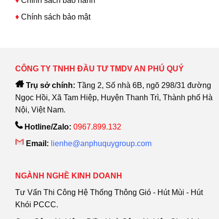
♦
Chính sách bảo hành
♦
Chính sách bảo mật
CÔNG TY TNHH ĐẦU TƯ TMDV AN PHÚ QUÝ
Trụ sở chính:
Tầng 2, Số nhà 6B, ngõ 298/31 đường
Ngọc Hồi, Xã Tam Hiệp, Huyện Thanh Trì, Thành phố Hà
Nội, Việt Nam.
Hotline/Zalo:
0967.899.132
Email:
lienhe@anphuquygroup.com
NGÀNH NGHỀ KINH DOANH
Tư Vấn Thi Công Hệ Thống Thông Gió - Hút Mùi - Hút
Khói PCCC.