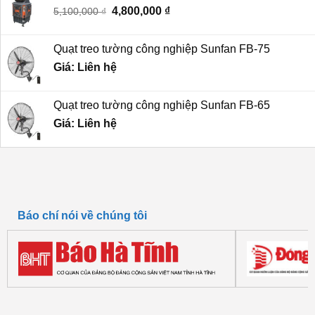
Giá
4,800,000
₫
Giá
5,100,000
₫
6,200,000 ₫.
gốc
hiện
là:
tại
Quạt treo tường công nghiệp Sunfan FB-75
5,100,000 ₫.
là:
Giá: Liên hệ
4,800,000 ₫.
Quạt treo tường công nghiệp Sunfan FB-65
Giá: Liên hệ
Báo chí nói về chúng tôi