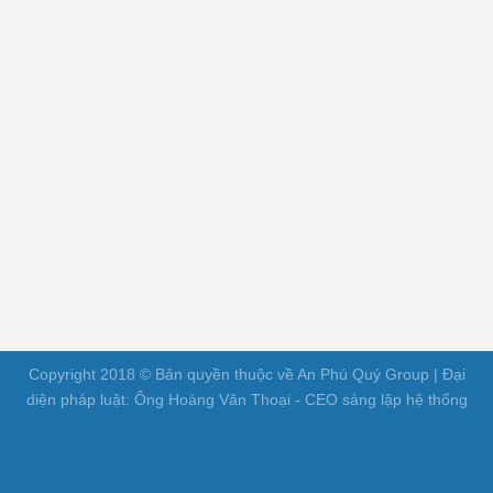
Copyright 2018 © Bản quyền thuộc về An Phú Quý Group | Đại
diện pháp luật: Ông Hoàng Văn Thoại - CEO sáng lập hệ thống